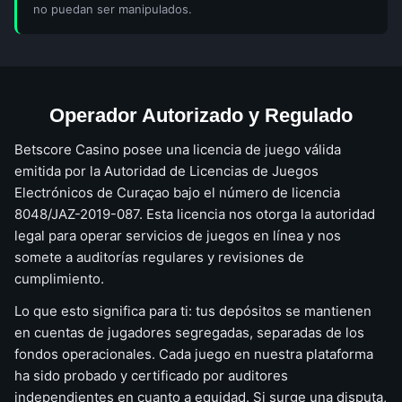
no puedan ser manipulados.
Operador Autorizado y Regulado
Betscore Casino posee una licencia de juego válida
emitida por la Autoridad de Licencias de Juegos
Electrónicos de Curaçao bajo el número de licencia
8048/JAZ-2019-087. Esta licencia nos otorga la autoridad
legal para operar servicios de juegos en línea y nos
somete a auditorías regulares y revisiones de
cumplimiento.
Lo que esto significa para ti: tus depósitos se mantienen
en cuentas de jugadores segregadas, separadas de los
fondos operacionales. Cada juego en nuestra plataforma
ha sido probado y certificado por auditores
independientes en cuanto a equidad. Si surge una disputa,