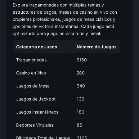
Explora tragamonedas con múltiples temas y
estructuras de pagos, mesas de casino en vivo con
crupieres profesionales, juegos de mesa clásicos y
opciones de victoria instantánea. Cada juego está
optimizado para juego en escritorio y móvil.
Categoría de Juego
Número de Juegos
Tragamonedas
2150
Casino en Vivo
280
Juegos de Mesa
340
Juegos de Jackpot
130
Juegos Instantáneos
180
Deportes Virtuales
85
Biblioteca Total de Juegos
3165