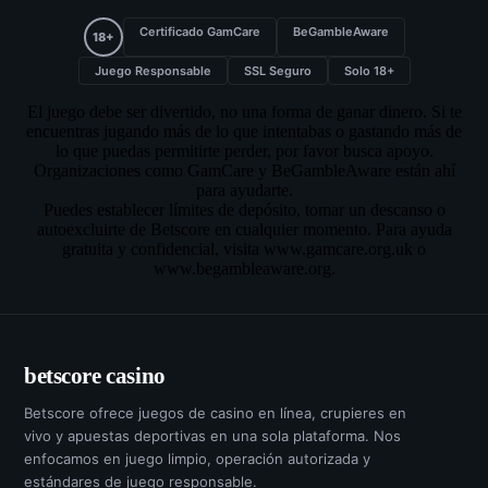
Certificado GamCare
BeGambleAware
18+
Juego Responsable
SSL Seguro
Solo 18+
El juego debe ser divertido, no una forma de ganar dinero. Si te
encuentras jugando más de lo que intentabas o gastando más de
lo que puedas permitirte perder, por favor busca apoyo.
Organizaciones como GamCare y BeGambleAware están ahí
para ayudarte.
Puedes establecer límites de depósito, tomar un descanso o
autoexcluirte de Betscore en cualquier momento. Para ayuda
gratuita y confidencial, visita www.gamcare.org.uk o
www.begambleaware.org.
betscore casino
Betscore ofrece juegos de casino en línea, crupieres en
vivo y apuestas deportivas en una sola plataforma. Nos
enfocamos en juego limpio, operación autorizada y
estándares de juego responsable.