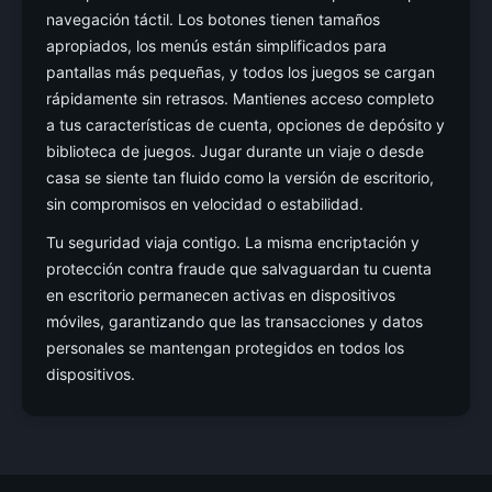
navegación táctil. Los botones tienen tamaños
apropiados, los menús están simplificados para
pantallas más pequeñas, y todos los juegos se cargan
rápidamente sin retrasos. Mantienes acceso completo
a tus características de cuenta, opciones de depósito y
biblioteca de juegos. Jugar durante un viaje o desde
casa se siente tan fluido como la versión de escritorio,
sin compromisos en velocidad o estabilidad.
Tu seguridad viaja contigo. La misma encriptación y
protección contra fraude que salvaguardan tu cuenta
en escritorio permanecen activas en dispositivos
móviles, garantizando que las transacciones y datos
personales se mantengan protegidos en todos los
dispositivos.