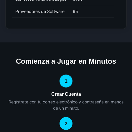
Proveedores de Software
95
Comienza a Jugar en Minutos
1
Crear Cuenta
Regístrate con tu correo electrónico y contraseña en menos
de un minuto.
2