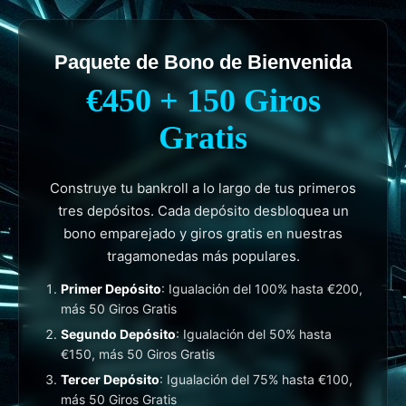
Paquete de Bono de Bienvenida
€450 + 150 Giros
Gratis
Construye tu bankroll a lo largo de tus primeros
tres depósitos. Cada depósito desbloquea un
bono emparejado y giros gratis en nuestras
tragamonedas más populares.
Primer Depósito
: Igualación del 100% hasta €200,
más 50 Giros Gratis
Segundo Depósito
: Igualación del 50% hasta
€150, más 50 Giros Gratis
Tercer Depósito
: Igualación del 75% hasta €100,
más 50 Giros Gratis