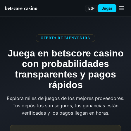
betscore casino
ES
Jugar
▾
OFERTA DE BIENVENIDA
Juega en betscore casino
con probabilidades
transparentes y pagos
rápidos
Explora miles de juegos de los mejores proveedores.
Tus depósitos son seguros, tus ganancias están
verificadas y los pagos llegan en horas.