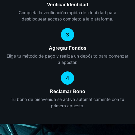
Verificar Identidad
Completa la verificación rápida de identidad para
desbloquear acceso completo a la plataforma.
3
Agregar Fondos
Elige tu método de pago y realiza un depósito para comenzar
a apostar.
4
Reclamar Bono
Tu bono de bienvenida se activa automáticamente con tu
primera apuesta.