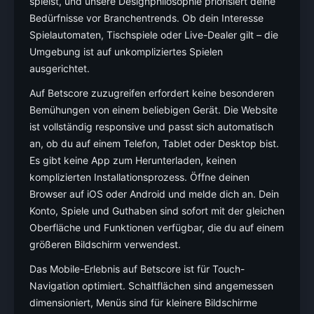
spielst, und unsere Designphilosophie priorisiert deine
Bedürfnisse vor Branchentrends. Ob dein Interesse
Spielautomaten, Tischspiele oder Live-Dealer gilt – die
Umgebung ist auf unkompliziertes Spielen
ausgerichtet.
Auf Betscore zuzugreifen erfordert keine besonderen
Bemühungen von einem beliebigen Gerät. Die Website
ist vollständig responsive und passt sich automatisch
an, ob du auf einem Telefon, Tablet oder Desktop bist.
Es gibt keine App zum Herunterladen, keinen
komplizierten Installationsprozess. Öffne deinen
Browser auf iOS oder Android und melde dich an. Dein
Konto, Spiele und Guthaben sind sofort mit der gleichen
Oberfläche und Funktionen verfügbar, die du auf einem
größeren Bildschirm verwendest.
Das Mobile-Erlebnis auf Betscore ist für Touch-
Navigation optimiert. Schaltflächen sind angemessen
dimensioniert, Menüs sind für kleinere Bildschirme