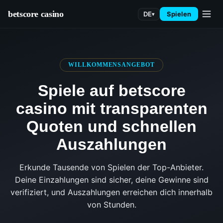
betscore casino
DE
Spielen
▾
WILLKOMMENSANGEBOT
Spiele auf betscore
casino mit transparenten
Quoten und schnellen
Auszahlungen
Erkunde Tausende von Spielen der Top-Anbieter.
Deine Einzahlungen sind sicher, deine Gewinne sind
verifiziert, und Auszahlungen erreichen dich innerhalb
von Stunden.