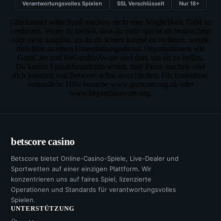
Verantwortungsvolles Spielen
SSL Verschlüsselt
Nur 18+
Glücksspiel sollte Spaß machen, nicht eine Möglichkeit, Geld zu
verdienen. Wenn du merkst, dass du mehr spielst als beabsichtigt
oder mehr ausgibst, als du dir leisten kannst zu verlieren, wende
dich bitte an einen Unterstützungsdienst. Organisationen wie
GamCare und BeGambleAware sind dort, um dir zu helfen.
Du kannst Einzahlungslimits setzen, eine Pause machen oder
dich jederzeit von Betscore selbst ausschließen. Für kostenlose,
vertrauliche Hilfe besuche www.gamcare.org.uk oder
www.begambleaware.org.
betscore casino
Betscore bietet Online-Casino-Spiele, Live-Dealer und
Sportwetten auf einer einzigen Plattform. Wir
konzentrieren uns auf faires Spiel, lizenzierte
Operationen und Standards für verantwortungsvolles
Spielen.
UNTERSTÜTZUNG