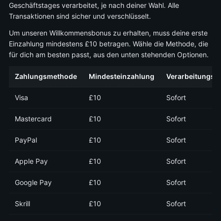
Geschäftstages verarbeitet, je nach deiner Wahl. Alle
Transaktionen sind sicher und verschlüsselt.
Um unseren Willkommensbonus zu erhalten, muss deine erste
Einzahlung mindestens £10 betragen. Wähle die Methode, die
für dich am besten passt, aus den unten stehenden Optionen.
Zahlungsmethode
Mindesteinzahlung
Verarbeitungsze
Visa
£10
Sofort
Mastercard
£10
Sofort
PayPal
£10
Sofort
Apple Pay
£10
Sofort
Google Pay
£10
Sofort
Skrill
£10
Sofort