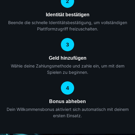
2
Identität bestätigen
Beende die schnelle Identitätsbestätigung, um vollständigen
Plattformzugriff freizuschalten.
3
Geld hinzufügen
Wähle deine Zahlungsmethode und zahle ein, um mit dem
Spielen zu beginnen.
4
Bonus abheben
Dein Willkommensbonus aktiviert sich automatisch mit deinem
ersten Einsatz.