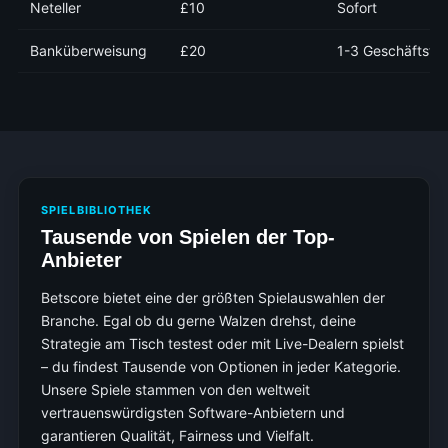
Neteller
£10
Sofort
Banküberweisung
£20
1-3 Geschäftsta
SPIELBIBLIOTHEK
Tausende von Spielen der Top-
Anbieter
Betscore bietet eine der größten Spielauswahlen der
Branche. Egal ob du gerne Walzen drehst, deine
Strategie am Tisch testest oder mit Live-Dealern spielst
– du findest Tausende von Optionen in jeder Kategorie.
Unsere Spiele stammen von den weltweit
vertrauenswürdigsten Software-Anbietern und
garantieren Qualität, Fairness und Vielfalt.