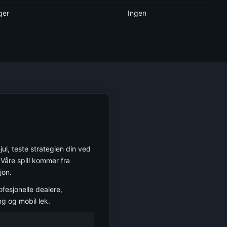
ger
Ingen
jul, teste strategien din ved
 Våre spill kommer fra
jon.
fesjonelle dealere,
ng og mobil lek.