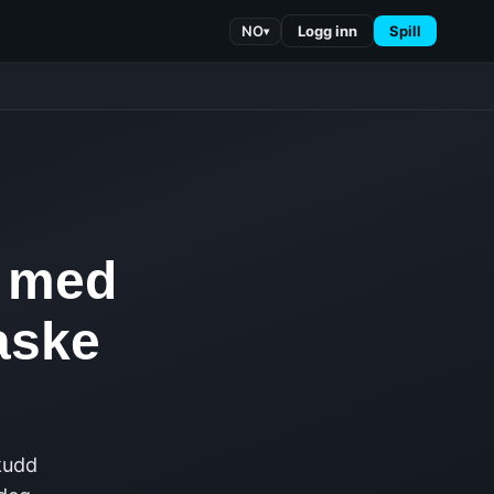
NO
Logg inn
Spill
▾
o med
aske
skudd