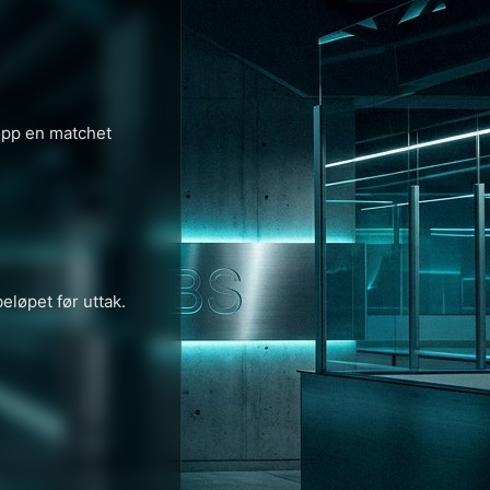
 opp en matchet
løpet før uttak.