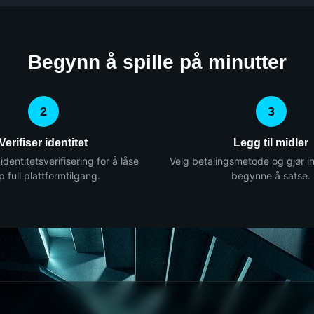
Begynn å spille på minutter
2
3
Verifiser identitet
Legg til midler
 identitetsverifisering for å låse
Velg betalingsmetode og gjør i
 full plattformtilgang.
begynne å satse.