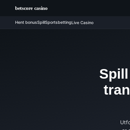
betscore casino
Hent bonus
Spill
Sportsbetting
Live Casino
Spil
tra
Utfo