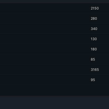
2150
280
340
130
180
85
3165
95