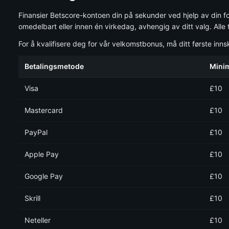
Finansier Betscore-kontoen din på sekunder ved hjelp av din f
omedelbart eller innen én virkedag, avhengig av ditt valg. Alle 
For å kvalifisere deg for vår velkomstbonus, må ditt første in
Betalingsmetode
Mini
Visa
£10
Mastercard
£10
PayPal
£10
Apple Pay
£10
Google Pay
£10
Skrill
£10
Neteller
£10