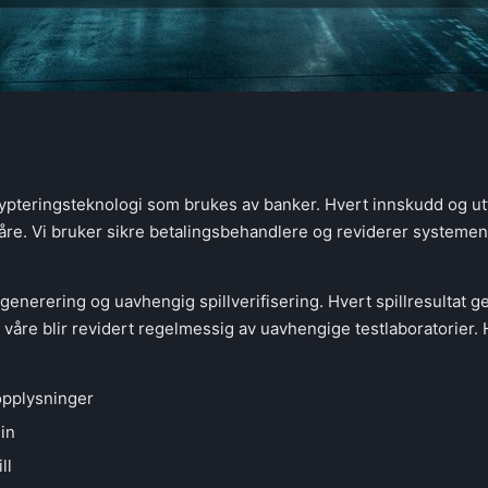
pteringsteknologi som brukes av banker. Hvert innskudd og utta
 våre. Vi bruker sikre betalingsbehandlere og reviderer systeme
allgenerering og uavhengig spillverifisering. Hvert spillresultat g
e våre blir revidert regelmessig av uavhengige testlaboratorier.
opplysninger
din
ll