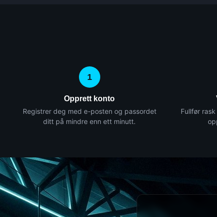
1
Opprett konto
Registrer deg med e-posten og passordet
Fullfør rask
ditt på mindre enn ett minutt.
opp