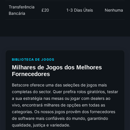
Transferência
£20
1-3 Dias Úteis
Nenhuma
Bancária
BIBLIOTECA DE JOGOS
Milhares de Jogos dos Melhores
Fornecedores
Betscore oferece uma das seleções de jogos mais
completas do sector. Quer prefira rolos giratórios, testar
a sua estratégia nas mesas ou jogar com dealers ao
vivo, encontrará milhares de opções em todas as
categorias. Os nossos jogos provêm dos fornecedores
de software mais confiáveis do mundo, garantindo
qualidade, justiça e variedade.