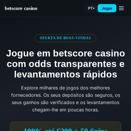
betscore casino
PT
Jogar
▾
OFERTA DE BOAS-VINDAS
Jogue em betscore casino
com odds transparentes e
levantamentos rápidos
Explore milhares de jogos dos melhores
fornecedores. Os seus depósitos são seguros, os
seus ganhos são verificados e os levantamentos
chegam-lhe em poucas horas.