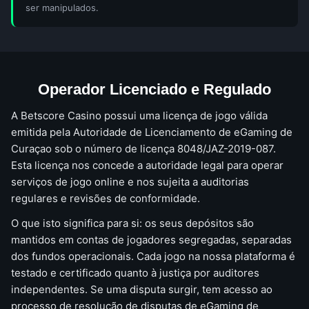
ser manipulados.
Operador Licenciado e Regulado
A Betscore Casino possui uma licença de jogo válida
emitida pela Autoridade de Licenciamento de eGaming de
Curaçao sob o número de licença 8048/JAZ-2019-087.
Esta licença nos concede a autoridade legal para operar
serviços de jogo online e nos sujeita a auditorias
regulares e revisões de conformidade.
O que isto significa para si: os seus depósitos são
mantidos em contas de jogadores segregadas, separadas
dos fundos operacionais. Cada jogo na nossa plataforma é
testado e certificado quanto à justiça por auditores
independentes. Se uma disputa surgir, tem acesso ao
processo de resolução de disputas de eGaming de