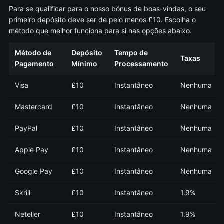
Para se qualificar para o nosso bónus de boas-vindas, o seu
primeiro depósito deve ser de pelo menos £10. Escolha o
método que melhor funciona para si nas opções abaixo.
Método de
Depósito
Tempo de
Taxas
Pagamento
Mínimo
Processamento
Visa
£10
Instantâneo
Nenhuma
Mastercard
£10
Instantâneo
Nenhuma
PayPal
£10
Instantâneo
Nenhuma
Apple Pay
£10
Instantâneo
Nenhuma
Google Pay
£10
Instantâneo
Nenhuma
Skrill
£10
Instantâneo
1.9%
Neteller
£10
Instantâneo
1.9%