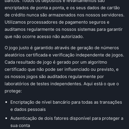
bancos. Todos os depósitos e levantamentos são
encriptados de ponta a ponta, e os seus dados de cartão
de crédito nunca são armazenados nos nossos servidores.
Utilizamos processadores de pagamento seguros e
auditamos regularmente os nossos sistemas para garantir
que não ocorre acesso não autorizado.
O jogo justo é garantido através de geração de números
aleatórios certificada e verificação independente de jogos.
Cada resultado de jogo é gerado por um algoritmo
certificado que não pode ser influenciado ou previsto, e
os nossos jogos são auditados regularmente por
laboratórios de testes independentes. Aqui está o que o
protege:
Encriptação de nível bancário para todas as transações
e dados pessoais
Autenticação de dois fatores disponível para proteger a
sua conta