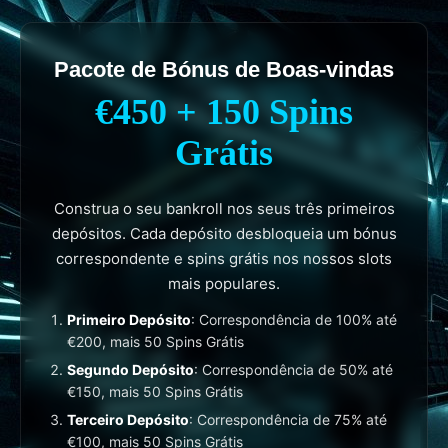
Pacote de Bónus de Boas-vindas
€450 + 150 Spins
Grátis
Construa o seu bankroll nos seus três primeiros
depósitos. Cada depósito desbloqueia um bónus
correspondente e spins grátis nos nossos slots
mais populares.
Primeiro Depósito
: Correspondência de 100% até
€200, mais 50 Spins Grátis
Segundo Depósito
: Correspondência de 50% até
€150, mais 50 Spins Grátis
Terceiro Depósito
: Correspondência de 75% até
€100, mais 50 Spins Grátis